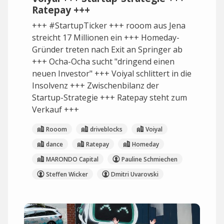
Ratepay +++
+++ #StartupTicker +++ rooom aus Jena
streicht 17 Millionen ein +++ Homeday-
Gründer treten nach Exit an Springer ab
+++ Ocha-Ocha sucht "dringend einen
neuen Investor" +++ Voiyal schlittert in die
Insolvenz +++ Zwischenbilanz der
Startup-Strategie +++ Ratepay steht zum
Verkauf +++
Rooom
driveblocks
Voiyal
dance
Ratepay
Homeday
MARONDO Capital
Pauline Schmiechen
Steffen Wicker
Dmitri Uvarovski