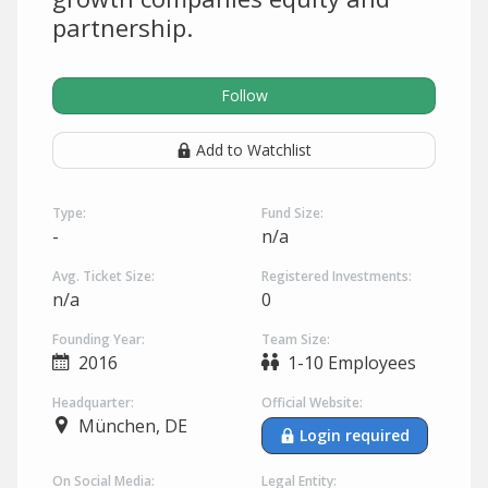
partnership.
Follow
Add to Watchlist
Type:
Fund Size:
-
n/a
Avg. Ticket Size:
Registered Investments:
n/a
0
Founding Year:
Team Size:
2016
1-10 Employees
Headquarter:
Official Website:
München, DE
Login required
On Social Media:
Legal Entity: