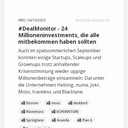
WED, 04/10/2023
deutsche-startups.de
#DealMonitor - 24
Millioneninvestments, die alle
mitbekommen haben sollten
Auch im spätsommerlichen September
konnten einige Startups, Scaleups und
Grownups trotz anhaltender
Krisenstimmung wieder üppige
Millionenbeträge einsammeln. Darunter
die Unternehmen Helsing, numa, Jokr,
Moss, traceless und Blacklane.
Rooom
moss
deskbird
Nuventura
BONVENTURE
Springlane
Ananda
Plan A