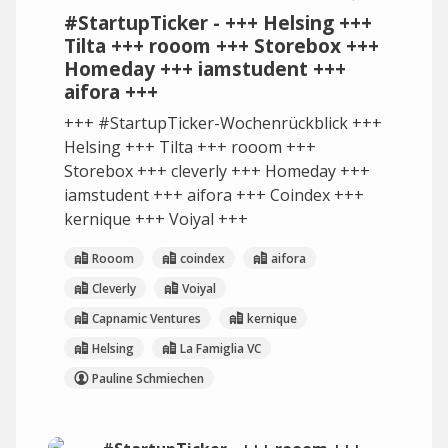
#StartupTicker - +++ Helsing +++
Tilta +++ rooom +++ Storebox +++
Homeday +++ iamstudent +++
aifora +++
+++ #StartupTicker-Wochenrückblick +++
Helsing +++ Tilta +++ rooom +++
Storebox +++ cleverly +++ Homeday +++
iamstudent +++ aifora +++ Coindex +++
kernique +++ Voiyal +++
Rooom
coindex
aifora
Cleverly
Voiyal
Capnamic Ventures
kernique
Helsing
La Famiglia VC
Pauline Schmiechen