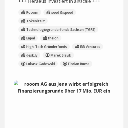
+++ Heraeus investiert in aiXscale +++
Rooom
seed & speed
Tokenize.it
Technologiegründerfonds Sachsen (TGFS)
Enpal
theion
High-Tech Gründerfonds
IBB Ventures
desk.ly
Marek Slavik
Lukasz Gadowski
Florian Ruess