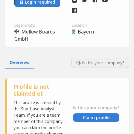
Login required
Legal Entity:
Location:
Mellow Boards
Bayern
GmbH
Overview
Is this your company?
Profile is not
claimed et
This profile is created by
Is this your company?
the Startbase Analyst
Team. If you are a team
Claim profile
member of this company
you can claim the profile
in order to make changes