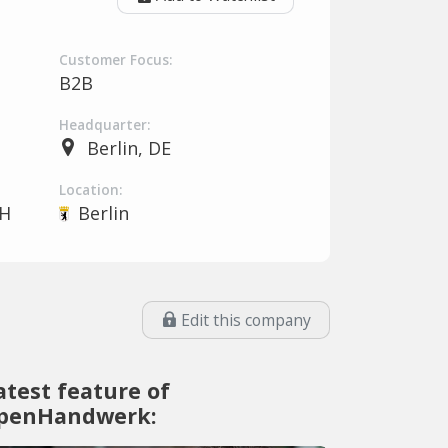
Customer Focus:
B2B
Headquarter:
Berlin, DE
Location:
H
Berlin
Edit this company
atest feature of
penHandwerk: