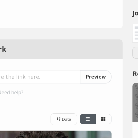
J
rk
R
Preview
Need help?
Date