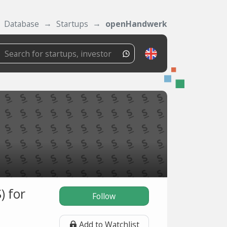
Database
Startups
openHandwerk
) for
Follow
Add to Watchlist