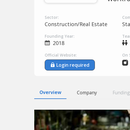
Sector:
Com
Construction/Real Estate
St
Founding Year:
Tea
2018
Official Website:
On 
Login required
Overview
Company
Funding