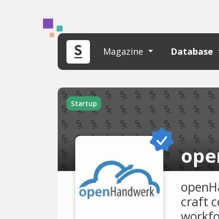
Magazine
Database
Startup
ope
openHa
craft 
workf