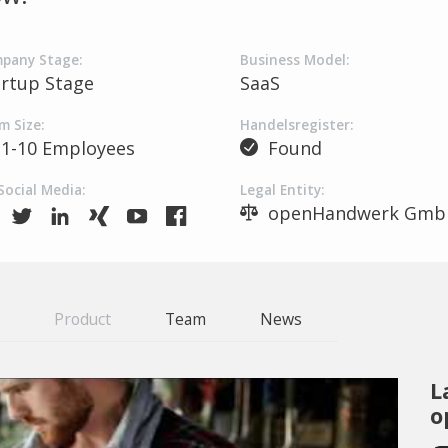
pany Stage:
Business Model:
artup Stage
SaaS
m Size:
Handelsregister:
1-10 Employees
Found
Social Media:
Legal Entity:
openHandwerk Gmb
Product
Team
News
L
o