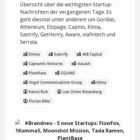
Übersicht über die wichtigsten Startup-
Nachrichten der vergangenen Tage. Es
geht diesmal unter anderem um Gorillas,
Atheneum, Elopage, Capmo, Klima,
Sastrify, GetHenry, Aware, viafintech und
Serrala.
Emma
Sastrify
468 Capital
Capnamic Ventures
viacash
PlantBase
SQUAKE
Vogel Communications Group
klima
Ramzi Rizk
Luis Orsini-Rosenberg
Florian Biller