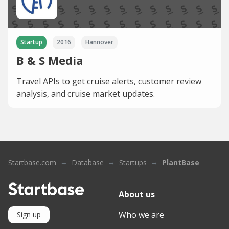
Startup
2016
Hannover
B & S Media
Travel APIs to get cruise alerts, customer review
analysis, and cruise market updates.
Startbase.com
Database
Startups
PlantBase
About us
Who we are
Sign up