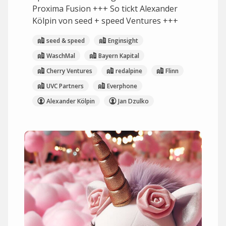
Proxima Fusion +++ So tickt Alexander
Kölpin von seed + speed Ventures +++
seed & speed
Enginsight
WaschMal
Bayern Kapital
Cherry Ventures
redalpine
Flinn
UVC Partners
Everphone
Alexander Kölpin
Jan Dzulko