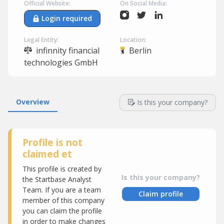
Official Website:
On Social Media:
Login required
Legal Entity:
Location:
infinnity financial
Berlin
technologies GmbH
Overview
Is this your company?
Profile is not
claimed et
This profile is created by
Is this your company?
the Startbase Analyst
Team. If you are a team
Claim profile
member of this company
you can claim the profile
in order to make changes