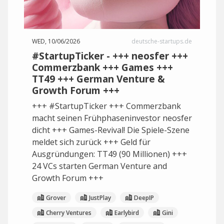
WED, 10/06/2026
deutsche-startups.de
#StartupTicker - +++ neosfer +++
Commerzbank +++ Games +++
TT49 +++ German Venture &
Growth Forum +++
+++ #StartupTicker +++ Commerzbank
macht seinen Frühphaseninvestor neosfer
dicht +++ Games-Revival! Die Spiele-Szene
meldet sich zurück +++ Geld für
Ausgründungen: TT49 (90 Millionen) +++
24 VCs starten German Venture and
Growth Forum +++
Grover
JustPlay
DeepIP
Cherry Ventures
Earlybird
Gini