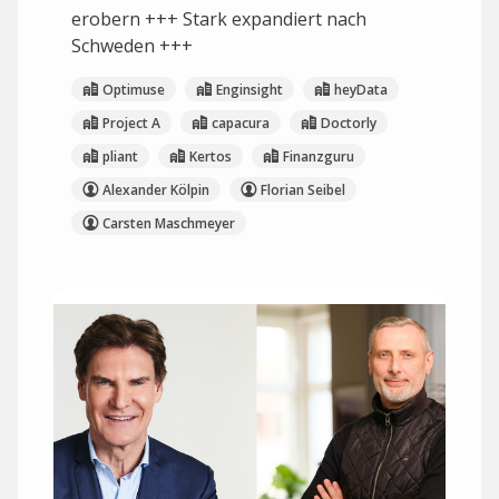
erobern +++ Stark expandiert nach
Schweden +++
Optimuse
Enginsight
heyData
Project A
capacura
Doctorly
pliant
Kertos
Finanzguru
Alexander Kölpin
Florian Seibel
Carsten Maschmeyer