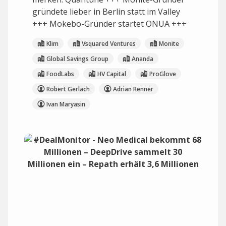
gründete lieber in Berlin statt im Valley
+++ Mokebo-Gründer startet ONUA +++
Klim
Vsquared Ventures
Monite
Global Savings Group
Ananda
FoodLabs
HV Capital
ProGlove
Robert Gerlach
Adrian Renner
Ivan Maryasin