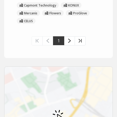
Capmont Technology
KONUX
Mercanis
Flowers
ProGlove
CELUS
1