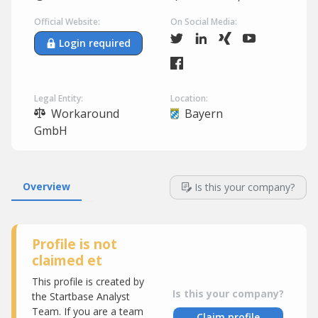
Official Website:
On Social Media:
Login required
Legal Entity:
Location:
Workaround
Bayern
GmbH
Overview
Is this your company?
Profile is not
claimed et
This profile is created by
Is this your company?
the Startbase Analyst
Team. If you are a team
Claim profile