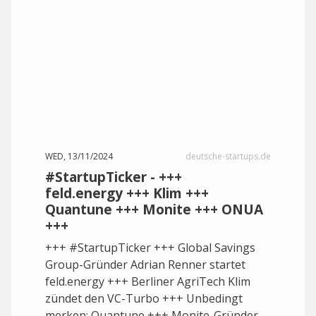
WED, 13/11/2024
deutsche-startups.de
#StartupTicker - +++
feld.energy +++ Klim +++
Quantune +++ Monite +++ ONUA
+++
+++ #StartupTicker +++ Global Savings
Group-Gründer Adrian Renner startet
feld.energy +++ Berliner AgriTech Klim
zündet den VC-Turbo +++ Unbedingt
merken: Quantune +++ Monite-Gründer