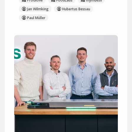
ProGlove
FoodLabs
mymuesli
Jan Wilmking
Hubertus Bessau
Paul Müller