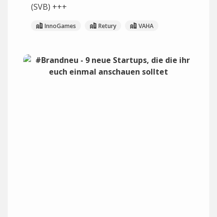
(SVB) +++
InnoGames
Retury
VAHA