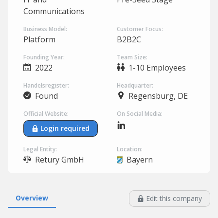
Communications
Business Model:
Customer Focus:
Platform
B2B2C
Founding Year:
Team Size:
2022
1-10 Employees
Handelsregister:
Headquarter:
Found
Regensburg, DE
Official Website:
On Social Media:
Login required
Legal Entity:
Location:
Retury GmbH
Bayern
Overview
Edit this company