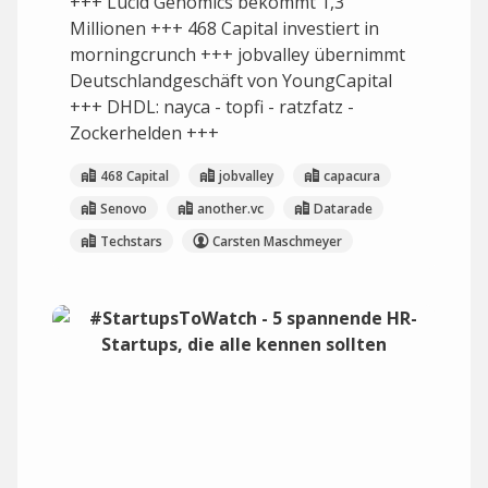
+++ Lucid Genomics bekommt 1,3
Millionen +++ 468 Capital investiert in
morningcrunch +++ jobvalley übernimmt
Deutschlandgeschäft von YoungCapital
+++ DHDL: nayca - topfi - ratzfatz -
Zockerhelden +++
468 Capital
jobvalley
capacura
Senovo
another.vc
Datarade
Techstars
Carsten Maschmeyer