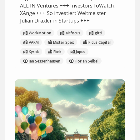
ALL IN Ventures +++ InvestorsToWatch:
XAnge +++ So investiert Weltmeister
Julian Draxler in Startups +++
WorkMotion
airfocus
gitti
VARM
Mister Spex
Picus Capital
Kyrok
Flink
Jupus
Jan Sessenhausen
Florian Seibel