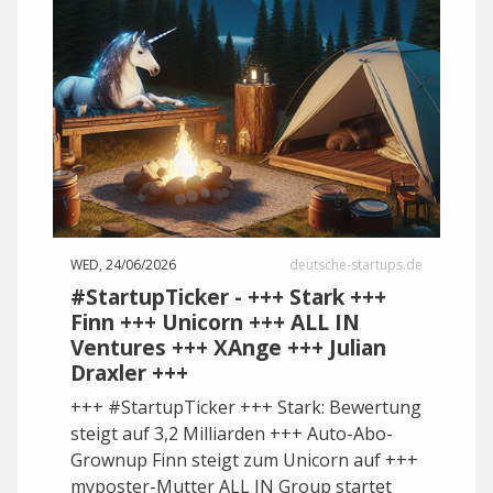
WED, 24/06/2026
deutsche-startups.de
#StartupTicker - +++ Stark +++
Finn +++ Unicorn +++ ALL IN
Ventures +++ XAnge +++ Julian
Draxler +++
+++ #StartupTicker +++ Stark: Bewertung
steigt auf 3,2 Milliarden +++ Auto-Abo-
Grownup Finn steigt zum Unicorn auf +++
myposter-Mutter ALL IN Group startet