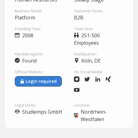
Business Model:
Customer Focus:
Platform
B2B
Founding Year:
Team Size:
2008
251-500
Employees
Handelsregister:
Headquarter:
Found
Köln, DE
Official Website:
On Social Media:
Login required
Legal Entity:
Location:
Studiemps GmbH
Nordrhein-
Westfalen