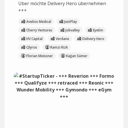
Uber möchte Delivery Hero übernehmen
+++
Avelios Medical
JustPlay
Cherry Ventures
jobvalley
EyeEm
HV Capital
Verdane
Delivery Hero
Qlyros
Ramzi Rizk
Florian Meissner
Kağan Sümer