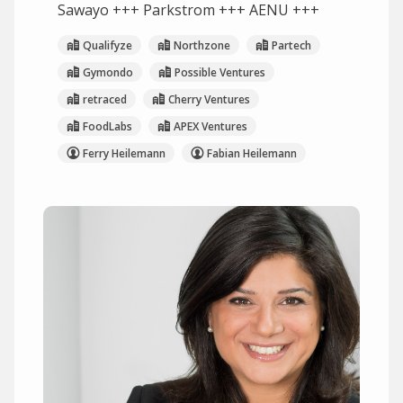
Sawayo +++ Parkstrom +++ AENU +++
Qualifyze
Northzone
Partech
Gymondo
Possible Ventures
retraced
Cherry Ventures
FoodLabs
APEX Ventures
Ferry Heilemann
Fabian Heilemann