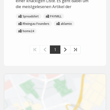
einer knackigen Liste. Es geht dabei um
die meistgelesenen Artikel der
Spreadshirt
PAYMILL
Rheingau Founders
aklamio
home24
1