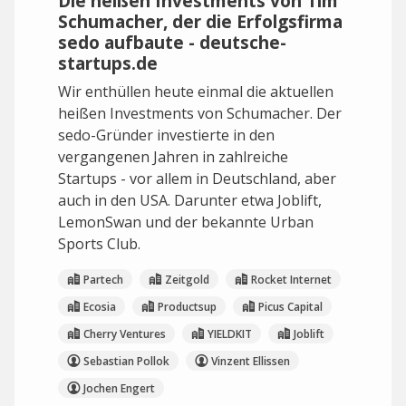
Die heißen Investments von Tim
Schumacher, der die Erfolgsfirma
sedo aufbaute - deutsche-
startups.de
Wir enthüllen heute einmal die aktuellen
heißen Investments von Schumacher. Der
sedo-Gründer investierte in den
vergangenen Jahren in zahlreiche
Startups - vor allem in Deutschland, aber
auch in den USA. Darunter etwa Joblift,
LemonSwan und der bekannte Urban
Sports Club.
Partech
Zeitgold
Rocket Internet
Ecosia
Productsup
Picus Capital
Cherry Ventures
YIELDKIT
Joblift
Sebastian Pollok
Vinzent Ellissen
Jochen Engert