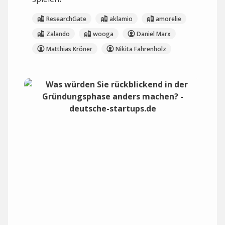
ResearchGate
aklamio
amorelie
Zalando
wooga
Daniel Marx
Matthias Kröner
Nikita Fahrenholz