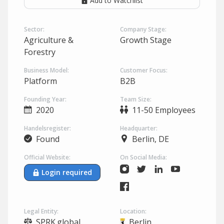
Add to Watchlist
Sector:
Company Stage:
Agriculture &
Growth Stage
Forestry
Business Model:
Customer Focus:
Platform
B2B
Founding Year:
Team Size:
2020
11-50 Employees
Handelsregister:
Headquarter:
Found
Berlin, DE
Official Website:
On Social Media:
Login required
Legal Entity:
Location:
SPRK.global
Berlin