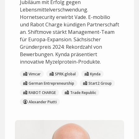
Jubiläum mit Erfolg gegen
Lebensmittelverschwendung.
Hornetsecurity erwirbt Vade. E-mobilio
und Rabot Charge kündigen Partnerschaft
an. Shiftmove stärkt Management-Team
für Europa-Expansion. Sächsischer
Gründerpreis 2024: Rekordzahl von
Bewerbungen. Kynda präsentiert
innovative Myzelprotein-Produkte.
Vimcar
SPRK.global
Kynda
German Entrepreneurship
Start2 Group
RABOT CHARGE
Trade Republic
Alexander Piutti