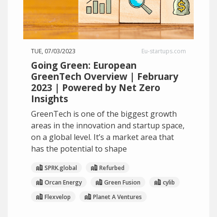
TUE, 07/03/2023
Eu-startups.com
Going Green: European
GreenTech Overview | February
2023 | Powered by Net Zero
Insights
GreenTech is one of the biggest growth
areas in the innovation and startup space,
on a global level. It’s a market area that
has the potential to shape
SPRK.global
Refurbed
Orcan Energy
Green Fusion
cylib
Flexvelop
Planet A Ventures