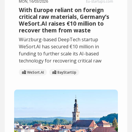
MON, 16/03/2026
Eu-startups.com
With Europe reliant on foreign
critical raw materials, Germany’s
WeSort.AI raises €10 million to
recover them from waste
Würzburg-based DeepTech startup
WeSort.AI has secured €10 million in
funding to further scale its AI-based
technology for recovering critical raw
WeSort.AI
BayStartUp