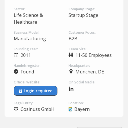
Sector:
Company Stage:
Life Science &
Startup Stage
Healthcare
Business Model:
Customer Focus:
Manufacturing
B2B
Founding Year:
Team Size:
2011
11-50 Employees
Handelsregister:
Headquarter:
Found
München, DE
Official Website:
On Social Media:
Login required
Legal Entity:
Location:
Cosinuss GmbH
Bayern