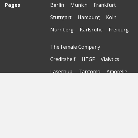
Pages
Berlin
Munich
Frankfurt
Stuttgart
Hamburg
Köln
Nürnberg
Karlsruhe
Freiburg
The Female Company
Creditshelf
HTGF
Vialytics
Laserhub
Targomo
Amorelie
Forto
Motor AI
© Startbase
GmbH 2026
Home
Sitemap
Geomap