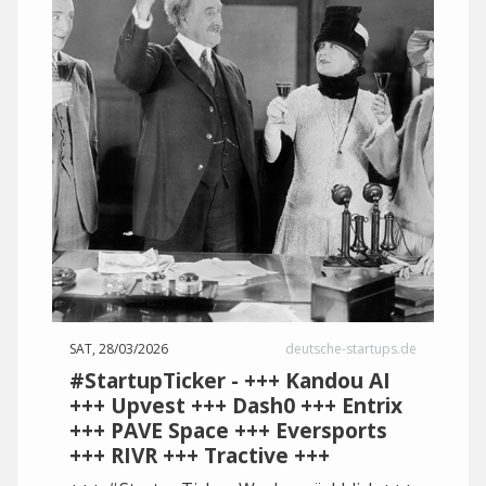
SAT, 28/03/2026
deutsche-startups.de
#StartupTicker - +++ Kandou AI
+++ Upvest +++ Dash0 +++ Entrix
+++ PAVE Space +++ Eversports
+++ RIVR +++ Tractive +++