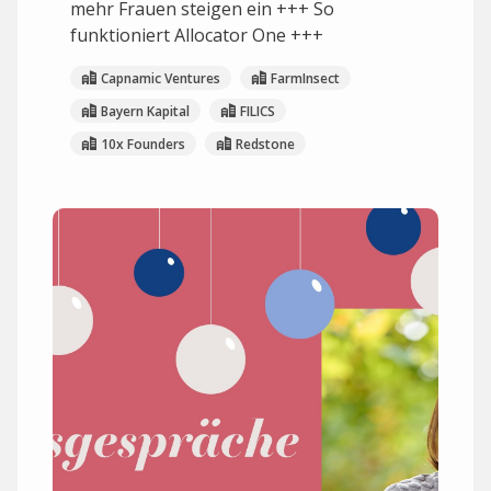
mehr Frauen steigen ein +++ So
funktioniert Allocator One +++
Capnamic Ventures
FarmInsect
Bayern Kapital
FILICS
10x Founders
Redstone