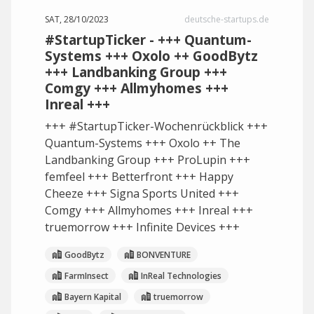
SAT, 28/10/2023
deutsche-startups.de
#StartupTicker - +++ Quantum-
Systems +++ Oxolo ++ GoodBytz
+++ Landbanking Group +++
Comgy +++ Allmyhomes +++
Inreal +++
+++ #StartupTicker-Wochenrückblick +++
Quantum-Systems +++ Oxolo ++ The
Landbanking Group +++ ProLupin +++
femfeel +++ Betterfront +++ Happy
Cheeze +++ Signa Sports United +++
Comgy +++ Allmyhomes +++ Inreal +++
truemorrow +++ Infinite Devices +++
GoodBytz
BONVENTURE
FarmInsect
InReal Technologies
Bayern Kapital
truemorrow