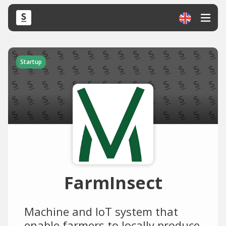
Startup
FarmInsect
Machine and IoT system that
enable farmers to locally produce