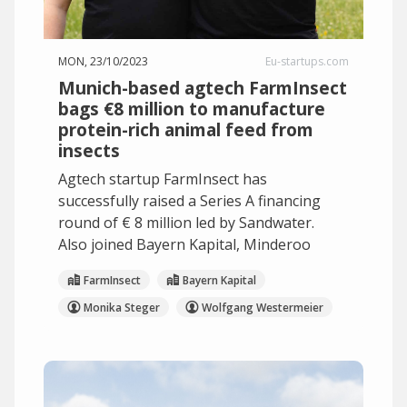
MON, 23/10/2023
Eu-startups.com
Munich-based agtech FarmInsect
bags €8 million to manufacture
protein-rich animal feed from
insects
Agtech startup FarmInsect has
successfully raised a Series A financing
round of € 8 million led by Sandwater.
Also joined Bayern Kapital, Minderoo
FarmInsect
Bayern Kapital
Monika Steger
Wolfgang Westermeier