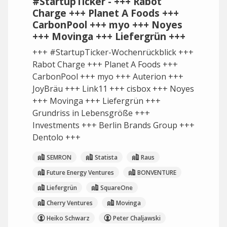
#StartupTicker - +++ Rabot
Charge +++ Planet A Foods +++
CarbonPool +++ myo +++ Noyes
+++ Movinga +++ Liefergrün +++
+++ #StartupTicker-Wochenrückblick +++
Rabot Charge +++ Planet A Foods +++
CarbonPool +++ myo +++ Auterion +++
JoyBräu +++ Link11 +++ cisbox +++ Noyes
+++ Movinga +++ Liefergrün +++
Grundriss in Lebensgröße +++
Investments +++ Berlin Brands Group +++
Dentolo +++
SEMRON
Statista
Raus
Future Energy Ventures
BONVENTURE
Liefergrün
SquareOne
Cherry Ventures
Movinga
Heiko Schwarz
Peter Chaljawski