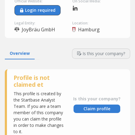
Official Website:
On Social Media:
Login required
Legal Entity:
Location:
JoyBräu GmbH
Hamburg
Overview
Is this your company?
Profile is not
claimed et
This profile is created by
Is this your company?
the Startbase Analyst
Team. If you are a team
Claim profile
member of this company
you can claim the profile
in order to make changes
to it.