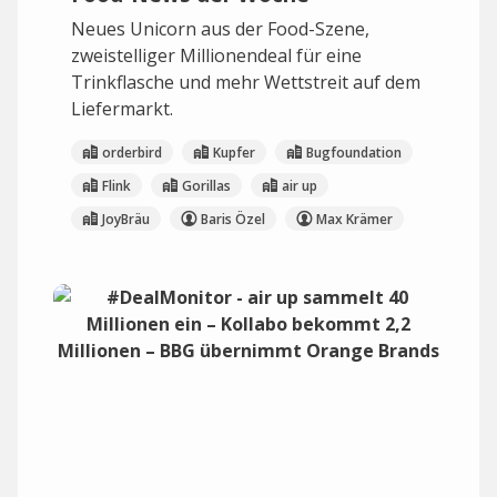
Neues Unicorn aus der Food-Szene,
zweistelliger Millionendeal für eine
Trinkflasche und mehr Wettstreit auf dem
Liefermarkt.
orderbird
Kupfer
Bugfoundation
Flink
Gorillas
air up
JoyBräu
Baris Özel
Max Krämer