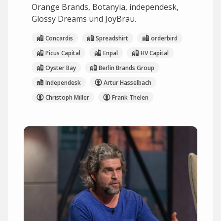
Orange Brands, Botanyia, independesk,
Glossy Dreams und JoyBräu.
Concardis
Spreadshirt
orderbird
Picus Capital
Enpal
HV Capital
Oyster Bay
Berlin Brands Group
Independesk
Artur Hasselbach
Christoph Miller
Frank Thelen