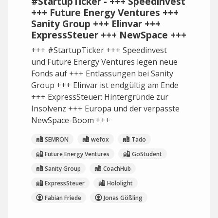
#StartupTicker - +++ Speedinvest
+++ Future Energy Ventures +++
Sanity Group +++ Elinvar +++
ExpressSteuer +++ NewSpace +++
+++ #StartupTicker +++ Speedinvest
und Future Energy Ventures legen neue
Fonds auf +++ Entlassungen bei Sanity
Group +++ Elinvar ist endgültig am Ende
+++ ExpressSteuer: Hintergründe zur
Insolvenz +++ Europa und der verpasste
NewSpace-Boom +++
SEMRON
wefox
Tado
Future Energy Ventures
GoStudent
Sanity Group
CoachHub
ExpressSteuer
Hololight
Fabian Friede
Jonas Gößling