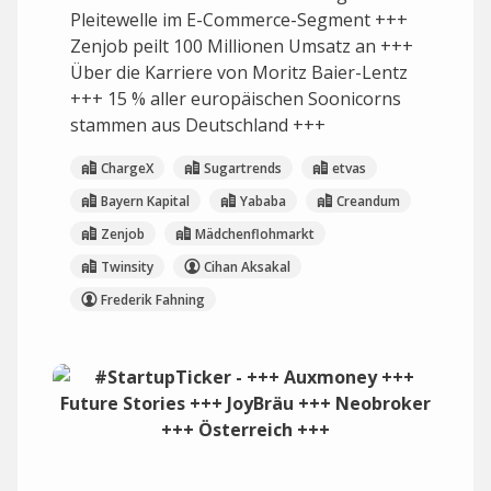
Pleitewelle im E-Commerce-Segment +++
Zenjob peilt 100 Millionen Umsatz an +++
Über die Karriere von Moritz Baier-Lentz
+++ 15 % aller europäischen Soonicorns
stammen aus Deutschland +++
ChargeX
Sugartrends
etvas
Bayern Kapital
Yababa
Creandum
Zenjob
Mädchenflohmarkt
Twinsity
Cihan Aksakal
Frederik Fahning