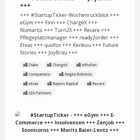
+++
+++ #StartupTicker-Wochenrückblick +++
eGym +++ Finn +++ ChargeX +++
Numarics +++ Turn2X +++ Recare +++
Pflegeplatzmanager +++ ready2order +++
Etvas +++ quofox +++ Kenkou +++ Future
Stories +++ JoyBräu +++
Duke
ChargeX
Infrafon
Companisto
Angsa Robotics
etvas
Bayern Kapital
Recare
LEA Partners