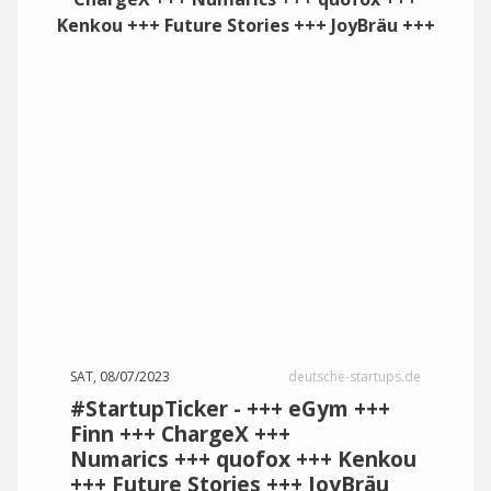
SAT, 08/07/2023
deutsche-startups.de
#StartupTicker - +++ eGym +++
Finn +++ ChargeX +++
Numarics +++ quofox +++ Kenkou
+++ Future Stories +++ JoyBräu