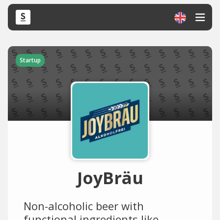
Startup
JoyBräu
Non-alcoholic beer with
functional ingredients like