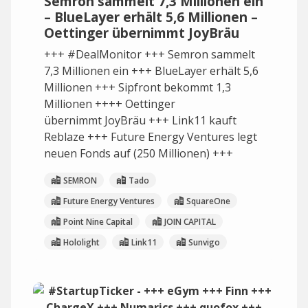
Semron sammelt 7,3 Millionen ein
– BlueLayer erhält 5,6 Millionen –
Oettinger übernimmt JoyBräu
+++ #DealMonitor +++ Semron sammelt
7,3 Millionen ein +++ BlueLayer erhält 5,6
Millionen +++ Sipfront bekommt 1,3
Millionen ++++ Oettinger
übernimmt JoyBräu +++ Link11 kauft
Reblaze +++ Future Energy Ventures legt
neuen Fonds auf (250 Millionen) +++
SEMRON
Tado
Future Energy Ventures
SquareOne
Point Nine Capital
JOIN CAPITAL
Hololight
Link11
Sunvigo