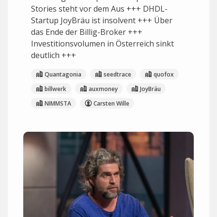
Stories steht vor dem Aus +++ DHDL-
Startup JoyBräu ist insolvent +++ Über
das Ende der Billig-Broker +++
Investitionsvolumen in Österreich sinkt
deutlich +++
Quantagonia
seedtrace
quofox
billwerk
auxmoney
JoyBräu
NIMMSTA
Carsten Wille