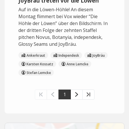
JoyBräu treten vor die Löwen
Auf in die Löwen-Höhle! An diesem
Montag flimmert bei Vox wieder “Die
Höhle der Löwen” über den Bildschirm. In
der dritten Folge der zehnten Staffel
pitchen Novus, Botanyia, independesk,
Glossy Seams und JoyBräu.
Ankerkraut
Independesk
JoyBräu
Karsten Kossatz
Anne Lemcke
Stefan Lemcke
1