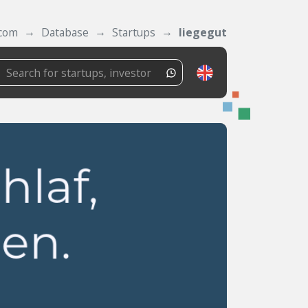
.com
Database
Startups
liegegut