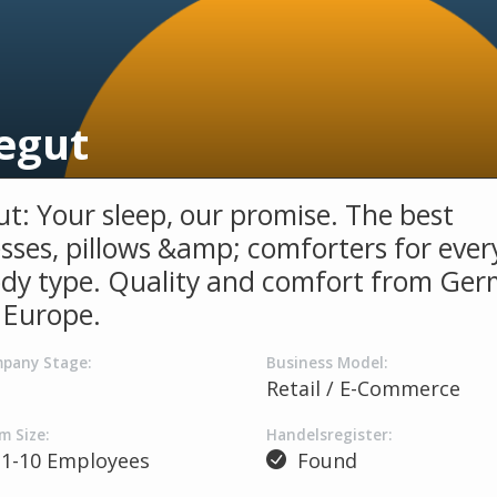
gegut
ut: Your sleep, our promise. The best
sses, pillows &amp; comforters for ever
dy type. Quality and comfort from Ge
Europe.
pany Stage:
Business Model:
Retail / E-Commerce
m Size:
Handelsregister:
1-10 Employees
Found