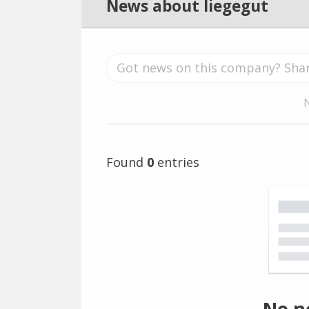
News about liegegut
Found
0
entries
No n