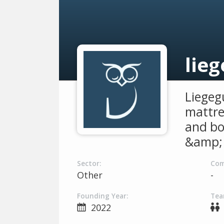
lie
Liegeg
mattre
and bo
&amp; 
Sector:
Com
Other
-
Founding Year:
Tea
2022