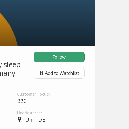
Follow
y sleep
rmany
Add to Watchlist
Customer Focus:
B2C
Headquarter:
Ulm, DE