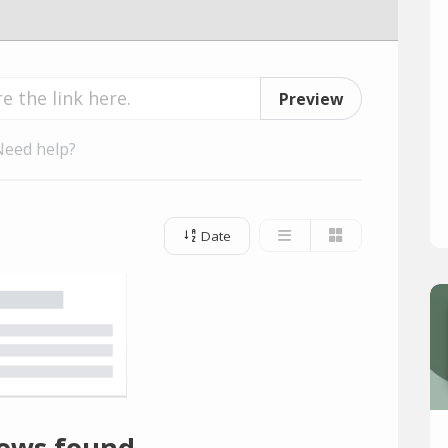
Preview
Need help?
Date
ews found