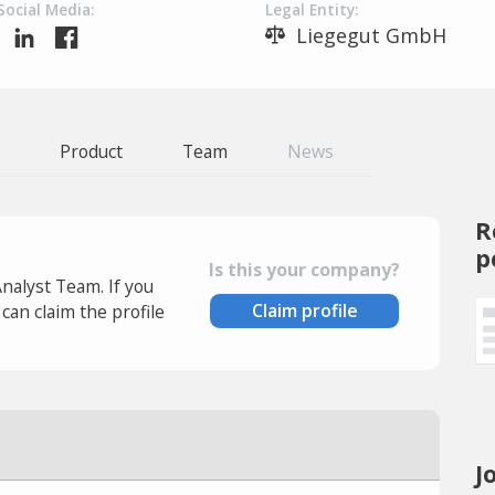
Social Media:
Legal Entity:
Liegegut GmbH
Product
Team
News
R
p
Is this your company?
Analyst Team. If you
Claim profile
an claim the profile
J