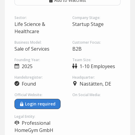
Add to Watchlist
Sector:
Company Stage:
Life Science &
Startup Stage
Healthcare
Business Model:
Customer Focus:
Sale of Services
B2B
Founding Year:
Team Size:
2025
1-10 Employees
Handelsregister:
Headquarter:
Found
Nastätten, DE
Official Website:
On Social Media:
Login required
Legal Entity:
Professional
HomeGym GmbH