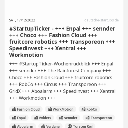
SAT, 17/12/2022
deutsche-startups.de
#StartupTicker - +++ Enpal +++ sennder
+++ Choco +++ Fashion Cloud +++
fruitcore robotics +++ Transporeon +++
Speedinvest +++ Xentral +++
Workmotion
+++ #StartupTicker-Wochenrückblick +++ Enpal
+++ sennder +++ The Rainforest Company +++
Choco +++ Fashion Cloud +++ fruitcore robotics
+++ RobCo +++ Circus +++ Transporeon +++
GridX +++ Aboalarm +++ Speedinvest +++ Xentral
+++ Workmotion +++
Fashion Cloud
WorkMotion
RobCo
Enpal
Volders
sennder
Transporeon
Aboalarm
Verdane
Torsten Reil