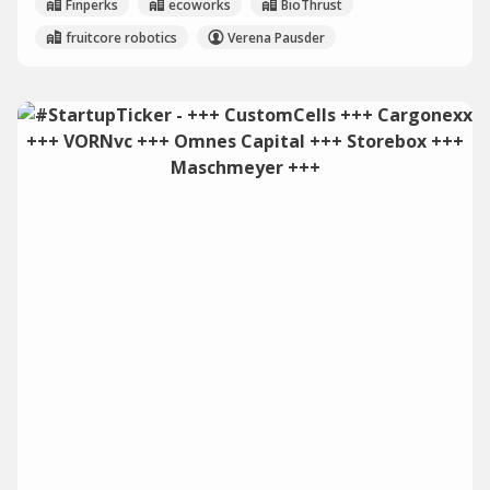
Finperks
ecoworks
BioThrust
fruitcore robotics
Verena Pausder