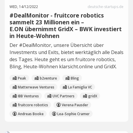
WED, 14/12/2022
deutsche-startups.de
#DealMonitor - fruitcore robotics
sammelt 23 Millionen ein –
E.ON übernimmt GridX – BWK investiert
in Heute-Wohnen
Der #DealMonitor, unsere Übersicht über
Investments und Exits, bietet werktäglich alle Deals
des Tages. Heute geht es um fruitcore robotics,
Bling, Heute-Wohnen klarsicht.online und GridX.
Peak
b2venture
Bling
Matterwave Ventures
La Famiglia VC
IBB Ventures
UVC Partners
gridX
fruitcore robotics
Verena Pausder
Andreas Booke
Lea-Sophie Cramer