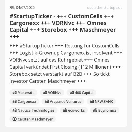
FRI, 04/07/2025
deutsche-startups.de
#StartupTicker - +++ CustomCells +++
Cargonexx +++ VORNvc +++ Omnes
Capital +++ Storebox +++ Maschmeyer
+++
+++ #StartupTicker +++ Rettung für CustomCells
+++ Logistik-Grownup Cargonexx ist insolvent +++
VORNvc setzt auf das Ruhrgebiet +++ Omnes
Capital verkündet First Closing (112 Millionen) +++
Storebox setzt verstärkt auf B2B +++ So tickt
Investor Carsten Maschmeyer +++
Makersite
VORNvc
468 Capital
Cargonexx
Vsquared Ventures
NRW.BANK
Nautica Technologies
ecoworks
Buynomics
Carsten Maschmeyer