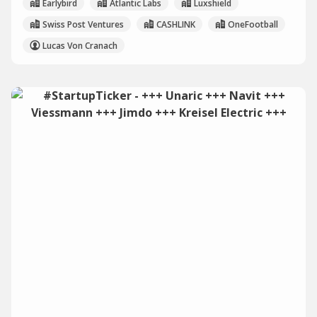
Earlybird
Atlantic Labs
Luxshield
Swiss Post Ventures
CASHLINK
OneFootball
Lucas Von Cranach