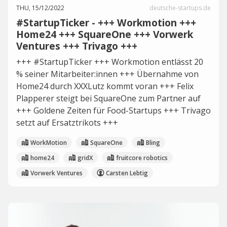
THU, 15/12/2022
deutsche-startups.de
#StartupTicker - +++ Workmotion +++
Home24 +++ SquareOne +++ Vorwerk
Ventures +++ Trivago +++
+++ #StartupTicker +++ Workmotion entlässt 20
% seiner Mitarbeiter:innen +++ Übernahme von
Home24 durch XXXLutz kommt voran +++ Felix
Plapperer steigt bei SquareOne zum Partner auf
+++ Goldene Zeiten für Food-Startups +++ Trivago
setzt auf Ersatztrikots +++
WorkMotion
SquareOne
Bling
home24
gridX
fruitcore robotics
Vorwerk Ventures
Carsten Lebtig