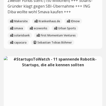
Zweiter Fonds steht (150 Millionen) +++ Solaris-
Gründer klagt gegen SBI-Übernahme +++ ING
Diba wollte wohl Smava kaufen +++
Makersite
Krankenhaus.de
IDnow
smava
ecoworks
Urban Sports
solarisbank
First Momentum Ventures
capacura
Sebastian Tobias Böhmer