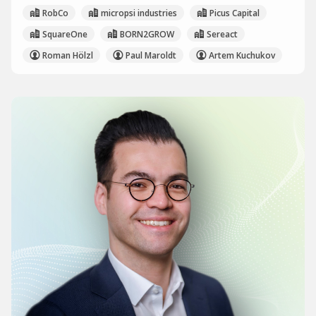
RobCo
micropsi industries
Picus Capital
SquareOne
BORN2GROW
Sereact
Roman Hölzl
Paul Maroldt
Artem Kuchukov