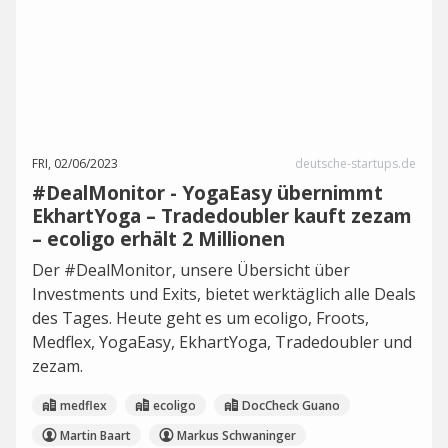
FRI, 02/06/2023
deutsche-startups.de
#DealMonitor - YogaEasy übernimmt
EkhartYoga – Tradedoubler kauft zezam
– ecoligo erhält 2 Millionen
Der #DealMonitor, unsere Übersicht über
Investments und Exits, bietet werktäglich alle Deals
des Tages. Heute geht es um ecoligo, Froots,
Medflex, YogaEasy, EkhartYoga, Tradedoubler und
zezam.
medflex
ecoligo
DocCheck Guano
Martin Baart
Markus Schwaninger