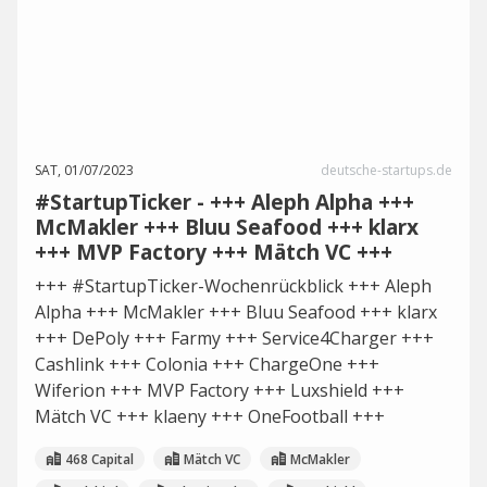
SAT, 01/07/2023
deutsche-startups.de
#StartupTicker - +++ Aleph Alpha +++
McMakler +++ Bluu Seafood +++ klarx
+++ MVP Factory +++ Mätch VC +++
+++ #StartupTicker-Wochenrückblick +++ Aleph
Alpha +++ McMakler +++ Bluu Seafood +++ klarx
+++ DePoly +++ Farmy +++ Service4Charger +++
Cashlink +++ Colonia +++ ChargeOne +++
Wiferion +++ MVP Factory +++ Luxshield +++
Mätch VC +++ klaeny +++ OneFootball +++
468 Capital
Mätch VC
McMakler