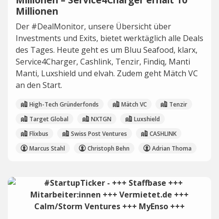
Millionen
Der #DealMonitor, unsere Übersicht über
Investments und Exits, bietet werktäglich alle Deals
des Tages. Heute geht es um Bluu Seafood, klarx,
Service4Charger, Cashlink, Tenzir, Findiq, Manti
Manti, Luxshield und elvah. Zudem geht Mätch VC
an den Start.
High-Tech Gründerfonds
Mätch VC
Tenzir
Target Global
NXTGN
Luxshield
Flixbus
Swiss Post Ventures
CASHLINK
Marcus Stahl
Christoph Behn
Adrian Thoma