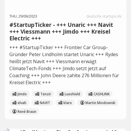
THU, 29/06/2023
deutsche-startups.de
#StartupTicker - +++ Unaric +++ Navit
+++ Viessmann +++ Jimdo +++ Kreisel
Electric +++
+++ #StartupTicker +++ Frontier Car Group-
Gründer Peter Lindholm startet Unaric +++ Rydes
heißt jetzt Navit +++ Viessmann erwägt
ClimateTech-Fonds +++ Jimdo setzt jetzt auf
Coaching +++ John Deere zahlte 276 Millionen für
Kreisel Electric +++
Jimdo
Tenzir
Luxshield
CASHLINK
elvah
NAVIT
klarx
Martin Miodownik
René Braun