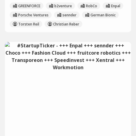
GREENFORCE
b2venture
RobCo
Enpal
Porsche Ventures
sennder
German Bionic
Torsten Reil
Christian Reber