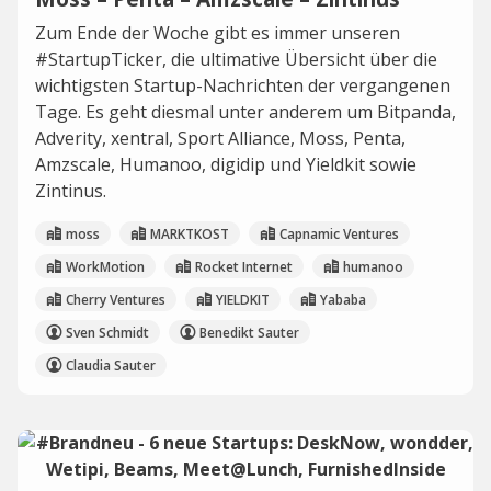
Zum Ende der Woche gibt es immer unseren
#StartupTicker, die ultimative Übersicht über die
wichtigsten Startup-Nachrichten der vergangenen
Tage. Es geht diesmal unter anderem um Bitpanda,
Adverity, xentral, Sport Alliance, Moss, Penta,
Amzscale, Humanoo, digidip und Yieldkit sowie
Zintinus.
moss
MARKTKOST
Capnamic Ventures
WorkMotion
Rocket Internet
humanoo
Cherry Ventures
YIELDKIT
Yababa
Sven Schmidt
Benedikt Sauter
Claudia Sauter