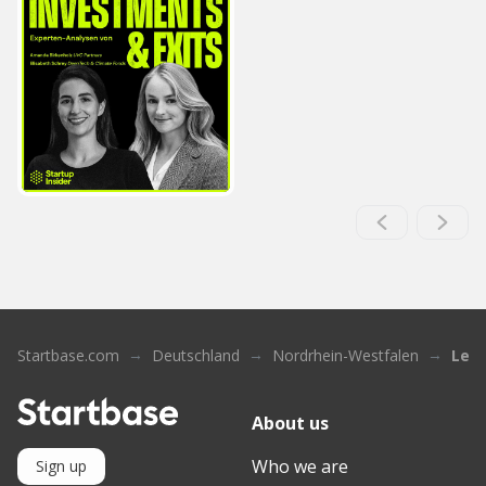
Startbase.com
Deutschland
Nordrhein-Westfalen
Lev
About us
Who we are
Sign up