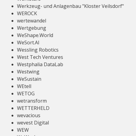
Werkzeug- und Anlagenbau "Kloster Veilsdorf"
WEROCK
wertewandel
Wertgebung
WeShape.World
WeSort.AI
Wessling Robotics
West Tech Ventures
Westphalia DataLab
Westwing
WeSustain
WEtell
WETOG
wetransform
WETTERHELD
wevacious
wevest Digital
WEW