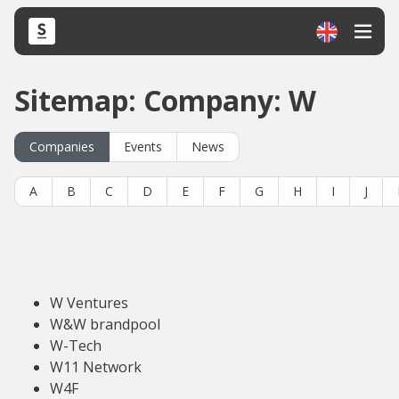
Sitemap: Company: W
Companies
Events
News
A
B
C
D
E
F
G
H
I
J
W Ventures
W&W brandpool
W-Tech
W11 Network
W4F