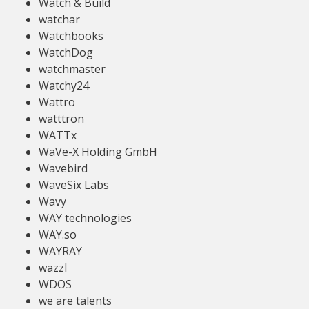
Watch & Build
watchar
Watchbooks
WatchDog
watchmaster
Watchy24
Wattro
watttron
WATTx
WaVe-X Holding GmbH
Wavebird
WaveSix Labs
Wavy
WAY technologies
WAY.so
WAYRAY
wazzl
WDOS
we are talents