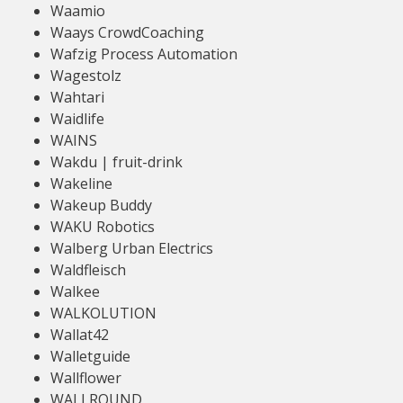
Waamio
Waays CrowdCoaching
Wafzig Process Automation
Wagestolz
Wahtari
Waidlife
WAINS
Wakdu | fruit-drink
Wakeline
Wakeup Buddy
WAKU Robotics
Walberg Urban Electrics
Waldfleisch
Walkee
WALKOLUTION
Wallat42
Walletguide
Wallflower
WALLROUND