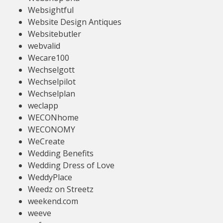
Websightful
Website Design Antiques
Websitebutler
webvalid
Wecare100
Wechselgott
Wechselpilot
Wechselplan
weclapp
WECONhome
WECONOMY
WeCreate
Wedding Benefits
Wedding Dress of Love
WeddyPlace
Weedz on Streetz
weekend.com
weeve