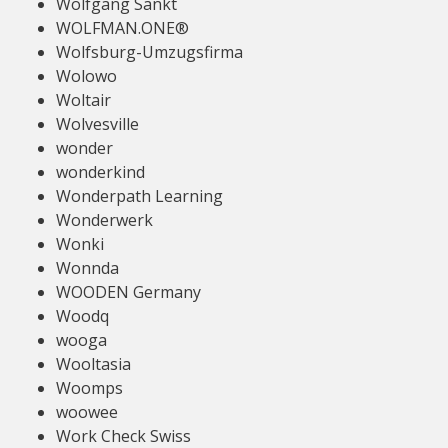
Wolfgang Sankt
WOLFMAN.ONE®
Wolfsburg-Umzugsfirma
Wolowo
Woltair
Wolvesville
wonder
wonderkind
Wonderpath Learning
Wonderwerk
Wonki
Wonnda
WOODEN Germany
Woodq
wooga
Wooltasia
Woomps
woowee
Work Check Swiss