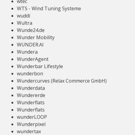
wtec
WTS - Wind Tuning Systeme
wuddi
Wultra
Wunde24.de
Wunder Mobility
WUNDER.AI
Wundera
WunderAgent
Wunderbar Lifestyle
wunderbon
Wundercurves (Relax Commerce GmbH)
Wunderdata
Wundererde
Wunderflats
Wunderflats
wunderLOOP
Wunderpixel
wundertax