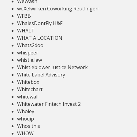
WeWash
weXelwirken Coworking Reutlingen
WFBB
WhalesDontFly H&F
WHALT
WHAT A LOCATION
Whats2doo
whispeer
whistle.law
Whistleblower Justice Network
White Label Advisory
Whitebox
Whitechart
whitewall
Whitewater Fintech Invest 2
Wholey
whoqip
Whos this
WHOW