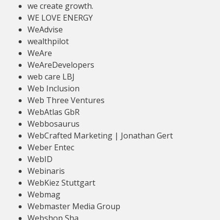
we create growth.
WE LOVE ENERGY
WeAdvise
wealthpilot
WeAre
WeAreDevelopers
web care LBJ
Web Inclusion
Web Three Ventures
WebAtlas GbR
Webbosaurus
WebCrafted Marketing | Jonathan Gert
Weber Entec
WebID
Webinaris
WebKiez Stuttgart
Webmag
Webmaster Media Group
Webshop Sha