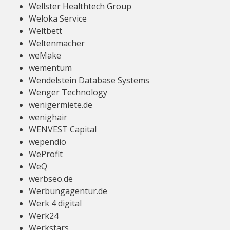
Wellster Healthtech Group
Weloka Service
Weltbett
Weltenmacher
weMake
wementum
Wendelstein Database Systems
Wenger Technology
wenigermiete.de
wenighair
WENVEST Capital
wependio
WeProfit
WeQ
werbseo.de
Werbungagentur.de
Werk 4 digital
Werk24
Werkstars