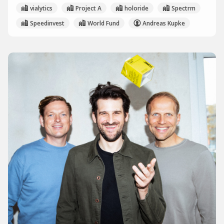
vialytics
Project A
holoride
Spectrm
Speedinvest
World Fund
Andreas Kupke