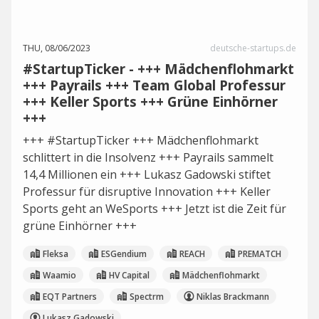
THU, 08/06/2023
deutsche-startups.de
#StartupTicker - +++ Mädchenflohmarkt
+++ Payrails +++ Team Global Professur
+++ Keller Sports +++ Grüne Einhörner
+++
+++ #StartupTicker +++ Mädchenflohmarkt
schlittert in die Insolvenz +++ Payrails sammelt
14,4 Millionen ein +++ Lukasz Gadowski stiftet
Professur für disruptive Innovation +++ Keller
Sports geht an WeSports +++ Jetzt ist die Zeit für
grüne Einhörner +++
Fleksa
ESGendium
REACH
PREMATCH
Waamio
HV Capital
Mädchenflohmarkt
EQT Partners
Spectrm
Niklas Brackmann
Lukasz Gadowski