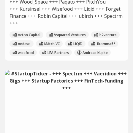
+++ Wood_Space +++ Paqato +++ PitchYou
+++ Kursinsel +++ Wisefood +++ Liqid +++ Forget
Finance +++ Robin Capital +++ ubirch +++ Spectrm
+++
Acton Capital
Vsquared Ventures
b2venture
ondeso
Mätch VC
LIQID
1komma5°
wisefood
LEA Partners
Andreas Kupke