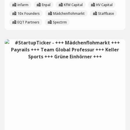
infarm
Enpal
KfW Capital
HV Capital
10x Founders
Mädchenflohmarkt
Staffbase
EQT Partners
Spectrm