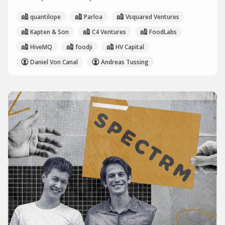
quantilope
Parloa
Vsquared Ventures
Kapten & Son
C4 Ventures
FoodLabs
HiveMQ
foodji
HV Capital
Daniel Von Canal
Andreas Tussing