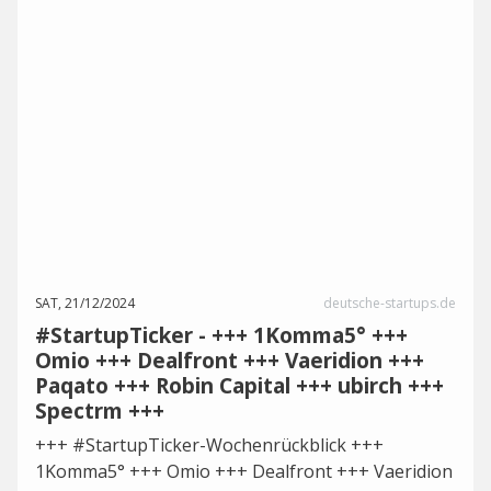
SAT, 21/12/2024
deutsche-startups.de
#StartupTicker - +++ 1Komma5° +++
Omio +++ Dealfront +++ Vaeridion +++
Paqato +++ Robin Capital +++ ubirch +++
Spectrm +++
+++ #StartupTicker-Wochenrückblick +++
1Komma5° +++ Omio +++ Dealfront +++ Vaeridion