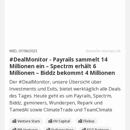
WED, 07/06/2023
deutsche-startups.de
#DealMonitor - Payrails sammelt 14
Millionen ein – Spectrm erhält 6
Millionen – Biddz bekommt 4 Millionen
Der #DealMonitor, unsere Übersicht über
Investments und Exits, bietet werktäglich alle Deals
des Tages. Heute geht es um Payrails, Spectrm,
Biddz, gemineers, Wunderpen, Repark und
TamedAI sowie ClimateTrade und TeamClimate
Venture Stars
HV Capital
Flixbus
IBB Ventures
Delivery Hero
EQT Partners