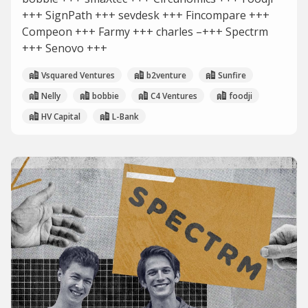
+++ SignPath +++ sevdesk +++ Fincompare +++
Compeon +++ Farmy +++ charles –+++ Spectrm
+++ Senovo +++
Vsquared Ventures
b2venture
Sunfire
Nelly
bobbie
C4 Ventures
foodji
HV Capital
L-Bank