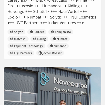
Caresyntax +++ Black Forest Labs +++ Knime +++
Flix +++ ecosio +++ Humanoo+++ Kidling +++
Helvengo +++ Schüttflix +++ HausVorteil +++
Oxolo +++ Numbat +++ Solytic +++ Nui Cosmetics
+++ UVC Partners +++ kicker Ventures +++
Solytic
Partech
Companisto
Mätch VC
Kidling
Numbat
Capmont Technology
humanoo
EQT Partners
Jochen Roeser