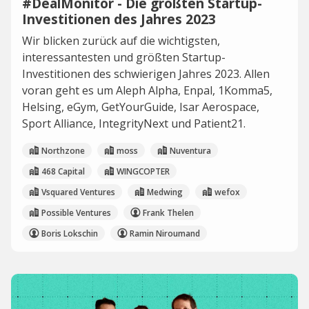
#DealMonitor - Die größten Startup-
Investitionen des Jahres 2023
Wir blicken zurück auf die wichtigsten,
interessantesten und größten Startup-
Investitionen des schwierigen Jahres 2023. Allen
voran geht es um Aleph Alpha, Enpal, 1Komma5,
Helsing, eGym, GetYourGuide, Isar Aerospace,
Sport Alliance, IntegrityNext und Patient21.
Northzone
moss
Nuventura
468 Capital
WINGCOPTER
Vsquared Ventures
Medwing
wefox
Possible Ventures
Frank Thelen
Boris Lokschin
Ramin Niroumand