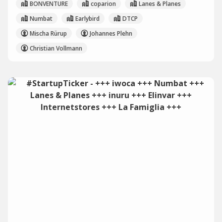
BONVENTURE
coparion
Lanes & Planes
Numbat
Earlybird
DTCP
Mischa Rürup
Johannes Plehn
Christian Vollmann