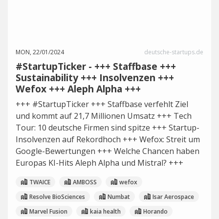
MON, 22/01/2024
deutsche-startups.de
#StartupTicker - +++ Staffbase +++
Sustainability +++ Insolvenzen +++
Wefox +++ Aleph Alpha +++
+++ #StartupTicker +++ Staffbase verfehlt Ziel
und kommt auf 21,7 Millionen Umsatz +++ Tech
Tour: 10 deutsche Firmen sind spitze +++ Startup-
Insolvenzen auf Rekordhoch +++ Wefox: Streit um
Google-Bewertungen +++ Welche Chancen haben
Europas KI-Hits Aleph Alpha und Mistral? +++
TWAICE
AMBOSS
wefox
Resolve BioSciences
Numbat
Isar Aerospace
Marvel Fusion
kaia health
Horando