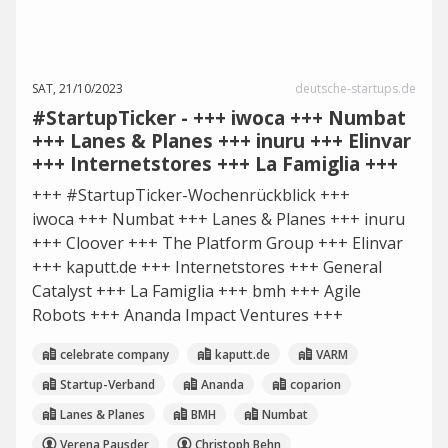
SAT, 21/10/2023
deutsche-startups.de
#StartupTicker - +++ iwoca +++ Numbat
+++ Lanes & Planes +++ inuru +++ Elinvar
+++ Internetstores +++ La Famiglia +++
+++ #StartupTicker-Wochenrückblick +++
iwoca +++ Numbat +++ Lanes & Planes +++ inuru
+++ Cloover +++ The Platform Group +++ Elinvar
+++ kaputt.de +++ Internetstores +++ General
Catalyst +++ La Famiglia +++ bmh +++ Agile
Robots +++ Ananda Impact Ventures +++
celebrate company
kaputt.de
VARM
Startup-Verband
Ananda
coparion
Lanes & Planes
BMH
Numbat
Verena Pausder
Christoph Behn