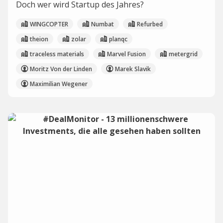
Doch wer wird Startup des Jahres?
WINGCOPTER
Numbat
Refurbed
theion
zolar
planqc
traceless materials
Marvel Fusion
metergrid
Moritz Von der Linden
Marek Slavik
Maximilian Wegener