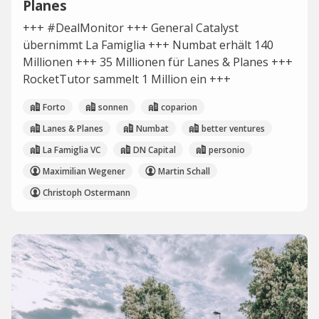
Planes
+++ #DealMonitor +++ General Catalyst
übernimmt La Famiglia +++ Numbat erhält 140
Millionen +++ 35 Millionen für Lanes & Planes +++
RocketTutor sammelt 1 Million ein +++
Forto
sonnen
coparion
Lanes & Planes
Numbat
better ventures
La Famiglia VC
DN Capital
personio
Maximilian Wegener
Martin Schall
Christoph Ostermann