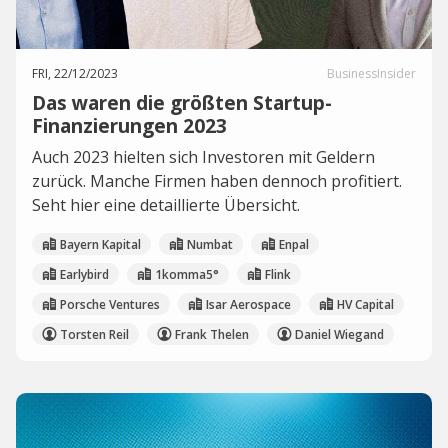
FRI, 22/12/2023
BusinessInsider
Das waren die größten Startup-
Finanzierungen 2023
Auch 2023 hielten sich Investoren mit Geldern
zurück. Manche Firmen haben dennoch profitiert.
Seht hier eine detaillierte Übersicht.
Bayern Kapital
Numbat
Enpal
Earlybird
1komma5°
Flink
Porsche Ventures
Isar Aerospace
HV Capital
Torsten Reil
Frank Thelen
Daniel Wiegand